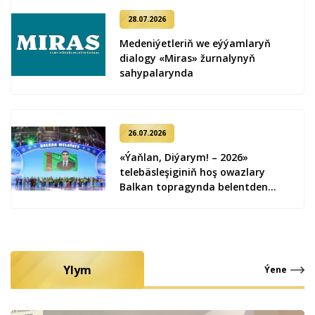
28.07.2026
Medeniýetleriň we eýýamlaryň
dialogy «Miras» žurnalynyň
sahypalarynda
26.07.2026
«Ýaňlan, Diýarym! – 2026»
telebäsleşiginiň hoş owazlary
Balkan topragynda belentden
ýaňlandy
Ylym
Ýene