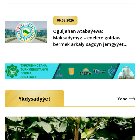
06.08.2026
Oguljahan Atabaýewa:
Maksadymyz – enelere goldaw
bermek arkaly sagdyn jemgyýeti
kemala getirmek
Ykdysadyýet
Ýene