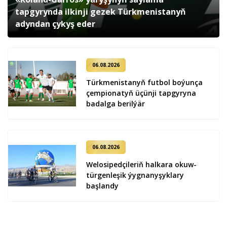
tapgyrynda ilkinji gezek Türkmenistanyň
adyndan çykyş eder
06.08.2026
Türkmenistanyň futbol boýunça
çempionatyň üçünji tapgyryna
badalga berilýär
06.08.2026
Welosipedçileriň halkara okuw-
türgenleşik ýygnanyşyklary
başlandy