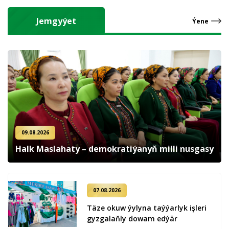
Jemgyýet
Ýene
09.08.2026
Halk Maslahaty – demokratiýanyň milli nusgasy
07.08.2026
Täze okuw ýylyna taýýarlyk işleri
gyzgalaňly dowam edýär