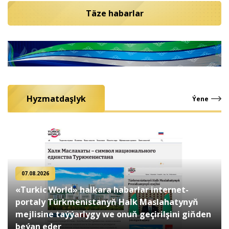
Täze habarlar
Hyzmatdaşlyk
Ýene
07.08.2026
«Turkic World» halkara habarlar internet-
portaly Türkmenistanyň Halk Maslahatynyň
mejlisine taýýarlygy we onuň geçirilşini giňden
beýan eder