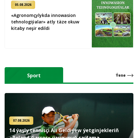
05.08.2026
«Agronomçylykda innowasion
tehnologiýalar» atly täze okuw
kitaby neşir edildi
Sport
Ýene
07.08.2026
14 ýaşly tennisçi Ali Geldiýew ýetginjekleriň
«Roland-Garros» ýaryşynyň saýlama