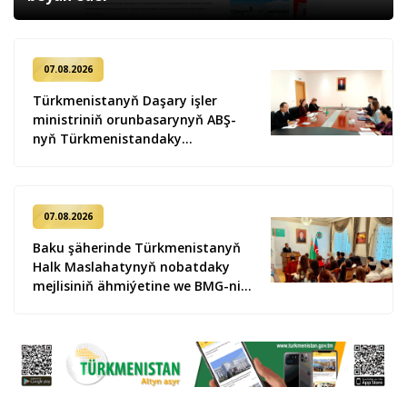
07.08.2026
Türkmenistanyň Daşary işler
ministriniň orunbasarynyň ABŞ-
nyň Türkmenistandaky
wagtlaýyn işler ynanylan wekili
bilen duşuşygy geçirildi
07.08.2026
Baku şäherinde Türkmenistanyň
Halk Maslahatynyň nobatdaky
mejlisiniň ähmiýetine we BMG-niň
«Halkara hukugyň ýyly, 2028» atly
Kararnamasyna bagyşlanan
maslahat geçirildi