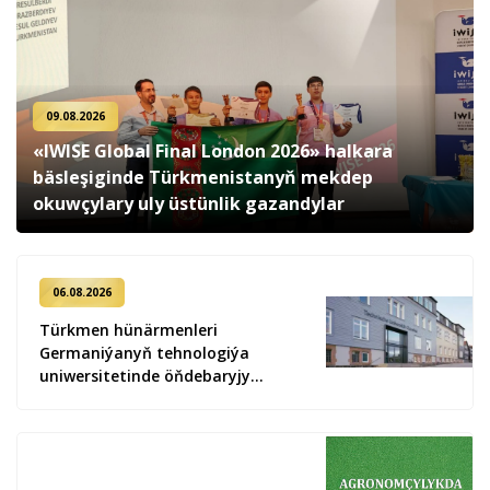
09.08.2026
«IWISE Global Final London 2026» halkara
bäsleşiginde Türkmenistanyň mekdep
okuwçylary uly üstünlik gazandylar
06.08.2026
Türkmen hünärmenleri
Germaniýanyň tehnologiýa
uniwersitetinde öňdebaryjy
tejribäni öwrenýärler