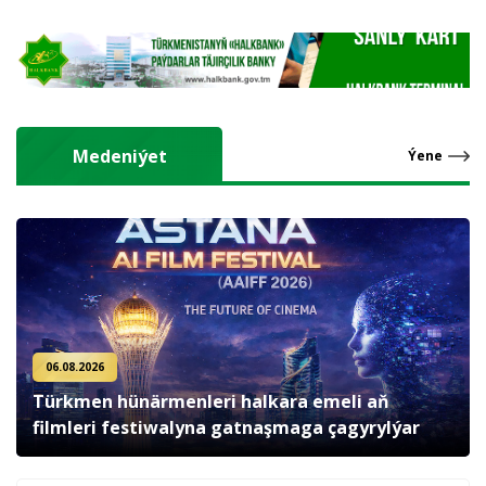
Medeniýet
Ýene
06.08.2026
Türkmen hünärmenleri halkara emeli aň
filmleri festiwalyna gatnaşmaga çagyrylýar