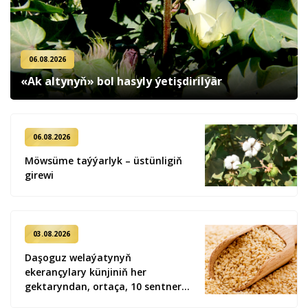
06.08.2026
«Ak altynyň» bol hasyly ýetişdirilýär
06.08.2026
Möwsüme taýýarlyk – üstünligiň
girewi
03.08.2026
Daşoguz welaýatynyň
ekerançylary künjiniň her
gektaryndan, ortaça, 10 sentner
hasyl alýarlar