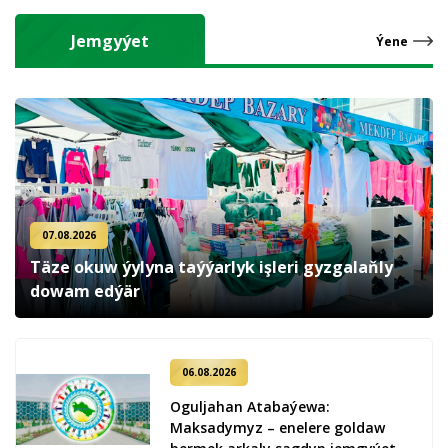
Jemgyýet
Ýene
07.08.2026
Täze okuw ýylyna taýýarlyk işleri gyzgalaňly
dowam edýär
06.08.2026
Oguljahan Atabaýewa:
Maksadymyz – enelere goldaw