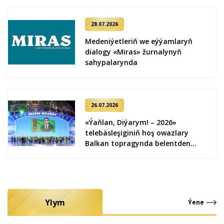
28.07.2026
Medeniýetleriň we eýýamlaryň
dialogy «Miras» žurnalynyň
sahypalarynda
26.07.2026
«Ýaňlan, Diýarym! – 2026»
telebäsleşiginiň hoş owazlary
Balkan topragynda belentden
ýaňlandy
Ylym
Ýene