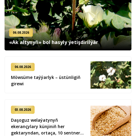
06.08.2026
«Ak altynyň» bol hasyly ýetişdirilýär
06.08.2026
Möwsüme taýýarlyk – üstünligiň
girewi
03.08.2026
Daşoguz welaýatynyň
ekerançylary künjiniň her
gektaryndan, ortaça, 10 sentner