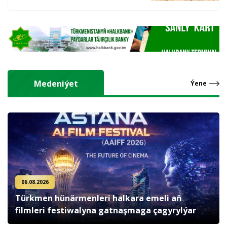
hasyl alýarlar
Medeniýet
Ýene
06.08.2026
Türkmen hünärmenleri halkara emeli aň
filmleri festiwalyna gatnaşmaga çagyrylýar