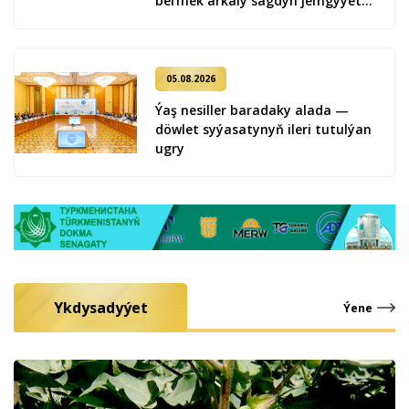
bermek arkaly sagdyn jemgyýeti
kemala getirmek
05.08.2026
Ýaş ne­sil­ler ba­ra­da­ky ala­da —
döw­let sy­ýa­sa­ty­nyň ile­ri tu­tul­ýan
ug­ry
Ykdysadyýet
Ýene