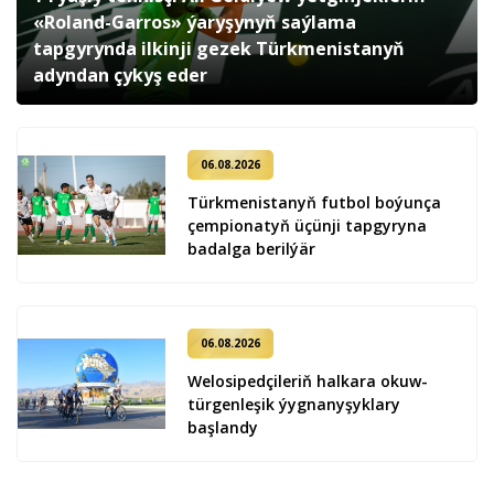
«Roland-Garros» ýaryşynyň saýlama
tapgyrynda ilkinji gezek Türkmenistanyň
adyndan çykyş eder
06.08.2026
Türkmenistanyň futbol boýunça
çempionatyň üçünji tapgyryna
badalga berilýär
06.08.2026
Welosipedçileriň halkara okuw-
türgenleşik ýygnanyşyklary
başlandy