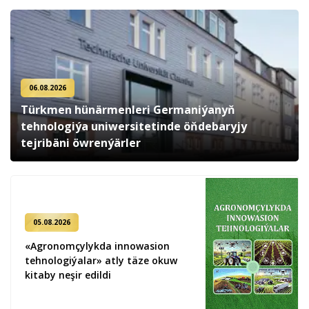
06.08.2026
Türkmen hünärmenleri Germaniýanyň
tehnologiýa uniwersitetinde öňdebaryjy
tejribäni öwrenýärler
05.08.2026
«Agronomçylykda innowasion
tehnologiýalar» atly täze okuw
kitaby neşir edildi