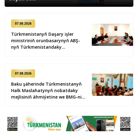
07.08.2026
Türkmenistanyň Daşary işler
ministriniň orunbasarynyň ABŞ-
nyň Türkmenistandaky
wagtlaýyn işler ynanylan wekili
bilen duşuşygy geçirildi
07.08.2026
Baku şäherinde Türkmenistanyň
Halk Maslahatynyň nobatdaky
mejlisiniň ähmiýetine we BMG-niň
«Halkara hukugyň ýyly, 2028» atly
Kararnamasyna bagyşlanan
maslahat geçirildi