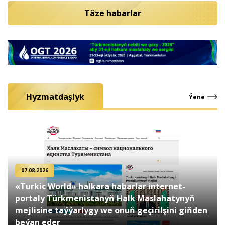
Täze habarlar
Hyzmatdaşlyk
Ýene
07.08.2026
«Turkic World» halkara habarlar internet-
portaly Türkmenistanyň Halk Maslahatynyň
mejlisine taýýarlygy we onuň geçirilşini giňden
beýan eder