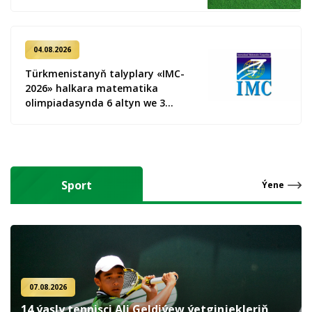
04.08.2026
Türkmenistanyň talyplary «IMC-
2026» halkara matematika
olimpiadasynda 6 altyn we 3
kümüş medal gazandy
Sport
Ýene
07.08.2026
14 ýaşly tennisçi Ali Geldiýew ýetginjekleriň