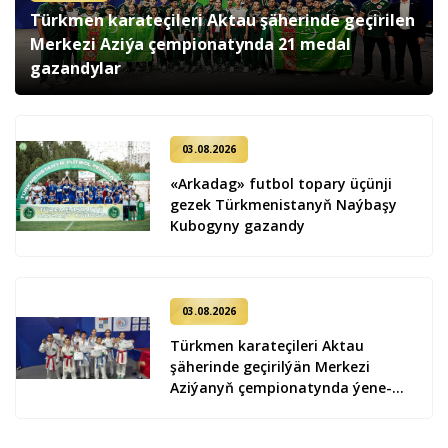
Türkmen karateçileri Aktau şäherinde geçirilen
Merkezi Aziýa çempionatynda 21 medal
gazandylar
03.08.2026
«Arkadag» futbol topary üçünji
gezek Türkmenistanyň Naýbaşy
Kubogyny gazandy
03.08.2026
Türkmen karateçileri Aktau
şäherinde geçirilýän Merkezi
Aziýanyň çempionatynda ýene-de
9 medal gazandylar