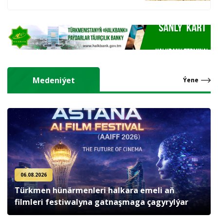
hasyl alýarlar
Medeniýet
Ýene
06.08.2026
Türkmen hünärmenleri halkara emeli aň
filmleri festiwalyna gatnaşmaga çagyrylýar