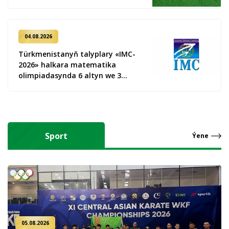
04.08.2026
Türkmenistanyň talyplary «IMC-
2026» halkara matematika
olimpiadasynda 6 altyn we 3
kümüş medal gazandy
Sport
Ýene
05.08.2026