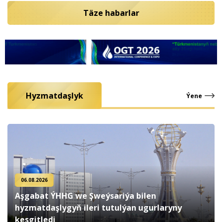
Täze habarlar
Hyzmatdaşlyk
Ýene
06.08.2026
Aşgabat ÝHHG we Şweýsariýa bilen
hyzmatdaşlygyň ileri tutulýan ugurlaryny
kesgitledi