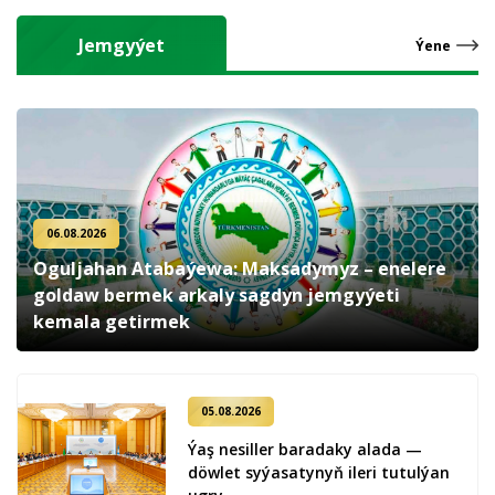
Jemgyýet
Ýene
06.08.2026
Oguljahan Atabaýewa: Maksadymyz – enelere
goldaw bermek arkaly sagdyn jemgyýeti
kemala getirmek
05.08.2026
Ýaş ne­sil­ler ba­ra­da­ky ala­da —
döw­let sy­ýa­sa­ty­nyň ile­ri tu­tul­ýan