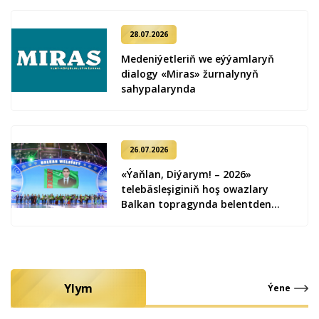
28.07.2026
Medeniýetleriň we eýýamlaryň
dialogy «Miras» žurnalynyň
sahypalarynda
26.07.2026
«Ýaňlan, Diýarym! – 2026»
telebäsleşiginiň hoş owazlary
Balkan topragynda belentden
ýaňlandy
Ylym
Ýene