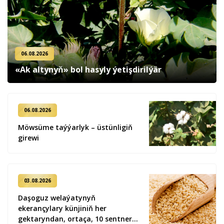
06.08.2026
«Ak altynyň» bol hasyly ýetişdirilýär
06.08.2026
Möwsüme taýýarlyk – üstünligiň
girewi
03.08.2026
Daşoguz welaýatynyň
ekerançylary künjiniň her
gektaryndan, ortaça, 10 sentner