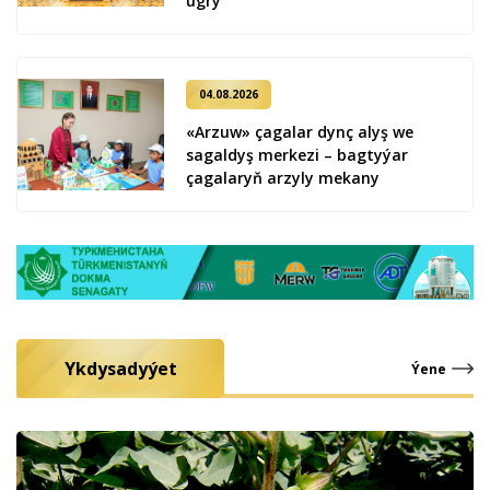
ug­ry
04.08.2026
«Arzuw» çagalar dynç alyş we
sagaldyş merkezi – bagtyýar
çagalaryň arzyly mekany
Ykdysadyýet
Ýene