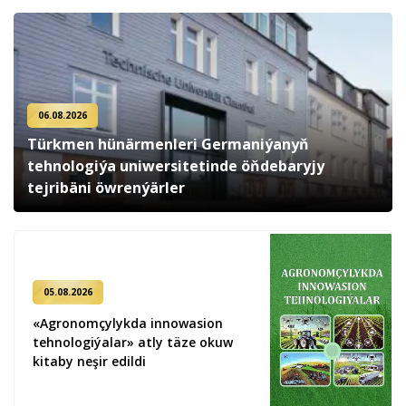
06.08.2026
Türkmen hünärmenleri Germaniýanyň
tehnologiýa uniwersitetinde öňdebaryjy
tejribäni öwrenýärler
05.08.2026
«Agronomçylykda innowasion
tehnologiýalar» atly täze okuw
kitaby neşir edildi