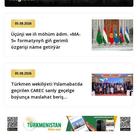
05.08.2026
Üçünji we iň möhüm ädim. «MA-
5» formatynyň giň gerimli
özgerişi näme getirýär
05.08.2026
Türkmen wekiliýeti Yslamabatda
geçirilen CAREC sanly geçelge
boýunça maslahat beriş
duşuşygyna gatnaşdy