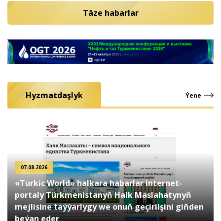
Täze habarlar
Hyzmatdaşlyk
Ýene
07.08.2026
«Turkic World» halkara habarlar internet-
portaly Türkmenistanyň Halk Maslahatynyň
mejlisine taýýarlygy we onuň geçirilşini giňden
beýan eder