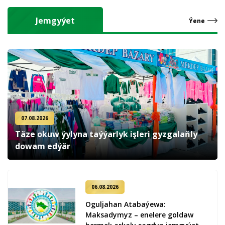
Jemgyýet
Ýene
07.08.2026
Täze okuw ýylyna taýýarlyk işleri gyzgalaňly
dowam edýär
06.08.2026
Oguljahan Atabaýewa:
Maksadymyz – enelere goldaw