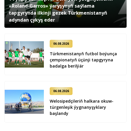
«Roland-Garros» ýaryşynyň saýlama
tapgyrynda ilkinji gezek Türkmenistanyň
adyndan çykyş eder
06.08.2026
Türkmenistanyň futbol boýunça
çempionatyň üçünji tapgyryna
badalga berilýär
06.08.2026
Welosipedçileriň halkara okuw-
türgenleşik ýygnanyşyklary
başlandy