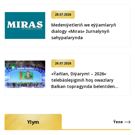
28.07.2026
Medeniýetleriň we eýýamlaryň
dialogy «Miras» žurnalynyň
sahypalarynda
26.07.2026
«Ýaňlan, Diýarym! – 2026»
telebäsleşiginiň hoş owazlary
Balkan topragynda belentden
ýaňlandy
Ylym
Ýene