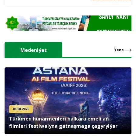
hasyl alýarlar
Medeniýet
Ýene
06.08.2026
Türkmen hünärmenleri halkara emeli aň
filmleri festiwalyna gatnaşmaga çagyrylýar