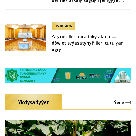
bermek arkaly sagdyn jemgyýeti
kemala getirmek
05.08.2026
Ýaş ne­sil­ler ba­ra­da­ky ala­da —
döw­let sy­ýa­sa­ty­nyň ile­ri tu­tul­ýan
ug­ry
Ykdysadyýet
Ýene