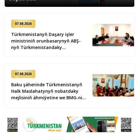
07.08.2026
Türkmenistanyň Daşary işler
ministriniň orunbasarynyň ABŞ-
nyň Türkmenistandaky
wagtlaýyn işler ynanylan wekili
bilen duşuşygy geçirildi
07.08.2026
Baku şäherinde Türkmenistanyň
Halk Maslahatynyň nobatdaky
mejlisiniň ähmiýetine we BMG-niň
«Halkara hukugyň ýyly, 2028» atly
Kararnamasyna bagyşlanan
maslahat geçirildi