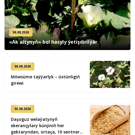
06.08.2026
«Ak altynyň» bol hasyly ýetişdirilýär
06.08.2026
Möwsüme taýýarlyk – üstünligiň
girewi
03.08.2026
Daşoguz welaýatynyň
ekerançylary künjiniň her
gektaryndan, ortaça, 10 sentner