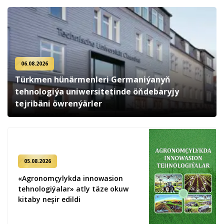
06.08.2026
Türkmen hünärmenleri Germaniýanyň
tehnologiýa uniwersitetinde öňdebaryjy
tejribäni öwrenýärler
05.08.2026
«Agronomçylykda innowasion
tehnologiýalar» atly täze okuw
kitaby neşir edildi