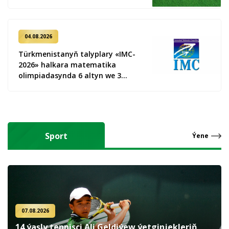
04.08.2026
Türkmenistanyň talyplary «IMC-
2026» halkara matematika
olimpiadasynda 6 altyn we 3
kümüş medal gazandy
Sport
Ýene
07.08.2026
14 ýaşly tennisçi Ali Geldiýew ýetginjekleriň